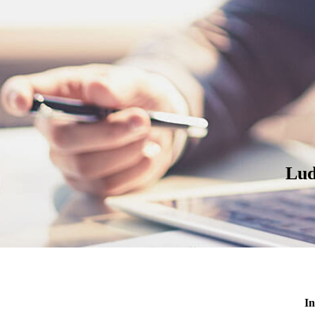
Lud
In